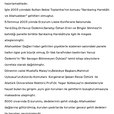
hazırlamaktadır.
İşte 2003 yılındaki Sultan Sekisi Toplantısı’nın konusu “Sarıkamış Harekâtı
ve Allahuekber” şehitleri olmuştur.
5.Temmuz 2003 yılında Erzurum Lisesi Konferans Salonunda
Yard.Doç.Dr.Yavuz Özdemir,Sanatçı Özhan Eren ve Bingür Sönmez’in
katıldığı panelle birlikte Sarıkamış Harekâtıyla ilgili ilk meşale
ateşlenmiştir.
Allahuekber Dağları’ndan getirilen çiçeklerle süslenen salondaki panele
halkın ilgisi çok büyük olmuş, Er-Vak tarafından bastırılan Yavuz
Özdemir’in “Bir Savaşın Bilinmeyen Öyküsü” isimli kitap izleyicilere
ücretsiz olarak dağıtılmıştır.
Dönemin valisi Mustafa Malay’ın,Belediye Başkanı.Mahmut
Uykusuz’un,Kolordu Komutanı Korgeneral Şaban Recai Öztürk ile
Atatürk Üniversitesi Rektörü Prof.Dr. Yaşar Sütbeyaz’ın destekleriyle
hayat bulan bu girişim ,aynı gün torunları ile şehitlerin buluşturulmasıyla
maksadına ulaşmıştır.
5000 civarında Erzurumlu, dedelerinin şehit olduğu Allahuekber
dağlarına götürülmüş, kurulan çadırlarda torunlar geceyi şehit dedeleri
ile beraber geçirmişlerdir.