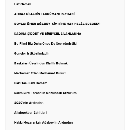
Hatırlamak
AHRAZ DİLLERİN TERCÜMANI REYHANİ
BOYACI ÖMER AĞABEY KİM KİME HAK HELÂL EDECEK⁉️
KADINA ŞİDDET VE BİREYSEL SİLAHLANMA
Bu Filmi Biz Daha Önce De Seyretmiştik!
Gençler İstikbalimizdir
Başkaları Üzerinden Kişilik Bulmak
Merhamet Eden Merhamet Bulur!
Eski Tas, Eski Hamam
Selim Sırrı Tarcan'ın Gözünden Erzurum
2020'nin Ardından
Allahuekber Şehitleri
Hakkı Mezararkalı Ağabey'in Ardından