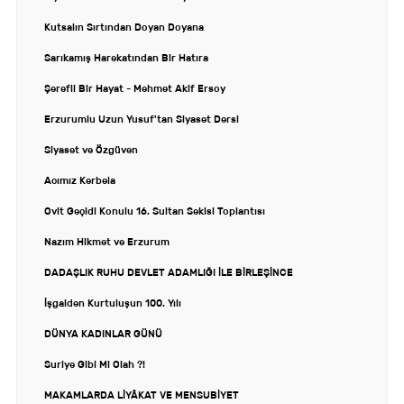
Kutsalın Sırtından Doyan Doyana
Sarıkamış Harekatından Bir Hatıra
Şerefli Bir Hayat - Mehmet Akif Ersoy
Erzurumlu Uzun Yusuf'tan Siyaset Dersi
Siyaset ve Özgüven
Acımız Kerbela
Ovit Geçidi Konulu 16. Sultan Sekisi Toplantısı
Nazım Hikmet ve Erzurum
DADAŞLIK RUHU DEVLET ADAMLIĞI İLE BİRLEŞİNCE
İşgalden Kurtuluşun 100. Yılı
DÜNYA KADINLAR GÜNÜ
Suriye Gibi Mi Olah ?!
MAKAMLARDA LİYÂKAT VE MENSUBİYET