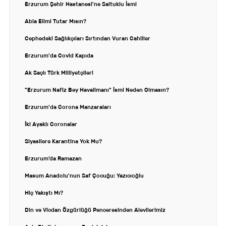
Erzurum Şehir Hastanesi'ne Saltuklu İsmi
Abla Elimi Tutar Mısın?
Cephedeki Sağlıkçıları Sırtından Vuran Cahiller
Erzurum'da Covid Kapıda
Ak Saçlı Türk Milliyetçileri
"Erzurum Nafiz Bey Havalimanı" İsmi Neden Olmasın?
Erzurum'da Corona Manzaraları
İki Ayaklı Coronalar
Siyasilere Karantina Yok Mu?
Erzurum’da Ramazan
Masum Anadolu'nun Saf Çocuğu: Yazıcıoğlu
Hiç Yakıştı Mı?
Din ve Vicdan Özgürlüğü Penceresinden Alevilerimiz