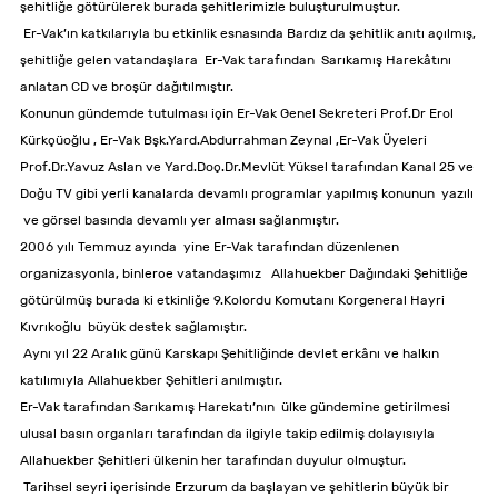
şehitliğe götürülerek burada şehitlerimizle buluşturulmuştur.
Er-Vak’ın katkılarıyla bu etkinlik esnasında Bardız da şehitlik anıtı açılmış,
şehitliğe gelen vatandaşlara Er-Vak tarafından Sarıkamış Harekâtını
anlatan CD ve broşür dağıtılmıştır.
Konunun gündemde tutulması için Er-Vak Genel Sekreteri Prof.Dr Erol
Kürkçüoğlu , Er-Vak Bşk.Yard.Abdurrahman Zeynal ,Er-Vak Üyeleri
Prof.Dr.Yavuz Aslan ve Yard.Doç.Dr.Mevlüt Yüksel tarafından Kanal 25 ve
Doğu TV gibi yerli kanalarda devamlı programlar yapılmış konunun yazılı
ve görsel basında devamlı yer alması sağlanmıştır.
2006 yılı Temmuz ayında yine Er-Vak tarafından düzenlenen
organizasyonla, binlerce vatandaşımız Allahuekber Dağındaki Şehitliğe
götürülmüş burada ki etkinliğe 9.Kolordu Komutanı Korgeneral Hayri
Kıvrıkoğlu büyük destek sağlamıştır.
Aynı yıl 22 Aralık günü Karskapı Şehitliğinde devlet erkânı ve halkın
katılımıyla Allahuekber Şehitleri anılmıştır.
Er-Vak tarafından Sarıkamış Harekatı’nın ülke gündemine getirilmesi
ulusal basın organları tarafından da ilgiyle takip edilmiş dolayısıyla
Allahuekber Şehitleri ülkenin her tarafından duyulur olmuştur.
Tarihsel seyri içerisinde Erzurum da başlayan ve şehitlerin büyük bir