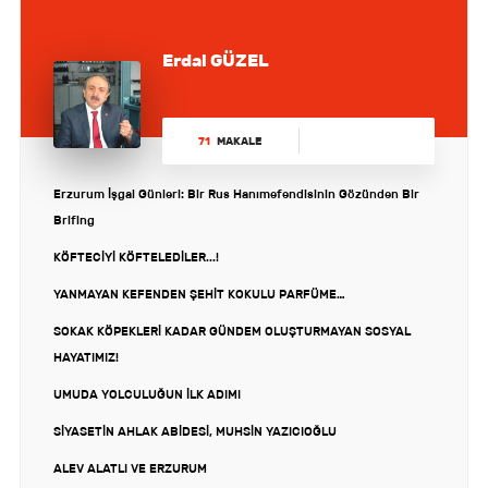
Erdal GÜZEL
71
MAKALE
Erzurum İşgal Günleri: Bir Rus Hanımefendisinin Gözünden Bir
Brifing
KÖFTECİYİ KÖFTELEDİLER...!
YANMAYAN KEFENDEN ŞEHİT KOKULU PARFÜME…
SOKAK KÖPEKLERİ KADAR GÜNDEM OLUŞTURMAYAN SOSYAL
HAYATIMIZ!
UMUDA YOLCULUĞUN İLK ADIMI
SİYASETİN AHLAK ABİDESİ, MUHSİN YAZICIOĞLU
ALEV ALATLI VE ERZURUM