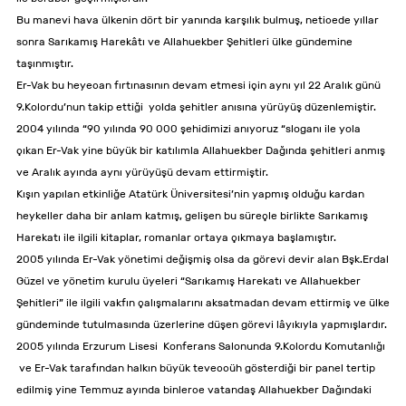
Bu manevi hava ülkenin dört bir yanında karşılık bulmuş, neticede yıllar
sonra Sarıkamış Harekâtı ve Allahuekber Şehitleri ülke gündemine
taşınmıştır.
Er-Vak bu heyecan fırtınasının devam etmesi için aynı yıl 22 Aralık günü
9.Kolordu’nun takip ettiği yolda şehitler anısına yürüyüş düzenlemiştir.
2004 yılında “90 yılında 90 000 şehidimizi anıyoruz “sloganı ile yola
çıkan Er-Vak yine büyük bir katılımla Allahuekber Dağında şehitleri anmış
ve Aralık ayında aynı yürüyüşü devam ettirmiştir.
Kışın yapılan etkinliğe Atatürk Üniversitesi’nin yapmış olduğu kardan
heykeller daha bir anlam katmış, gelişen bu süreçle birlikte Sarıkamış
Harekatı ile ilgili kitaplar, romanlar ortaya çıkmaya başlamıştır.
2005 yılında Er-Vak yönetimi değişmiş olsa da görevi devir alan Bşk.Erdal
Güzel ve yönetim kurulu üyeleri “Sarıkamış Harekatı ve Allahuekber
Şehitleri” ile ilgili vakfın çalışmalarını aksatmadan devam ettirmiş ve ülke
gündeminde tutulmasında üzerlerine düşen görevi lâyıkıyla yapmışlardır.
2005 yılında Erzurum Lisesi Konferans Salonunda 9.Kolordu Komutanlığı
ve Er-Vak tarafından halkın büyük teveccüh gösterdiği bir panel tertip
edilmiş yine Temmuz ayında binlerce vatandaş Allahuekber Dağındaki