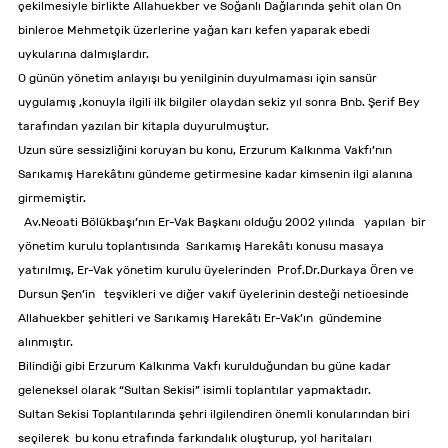
çekilmesiyle birlikte Allahuekber ve Soğanlı Dağlarında şehit olan On
binlerce Mehmetçik üzerlerine yağan karı kefen yaparak ebedi
uykularına dalmışlardır.
O günün yönetim anlayışı bu yenilginin duyulmaması için sansür
uygulamış ,konuyla ilgili ilk bilgiler olaydan sekiz yıl sonra Bnb. Şerif Bey
tarafından yazılan bir kitapla duyurulmuştur.
Uzun süre sessizliğini koruyan bu konu, Erzurum Kalkınma Vakfı’nın
Sarıkamış Harekâtını gündeme getirmesine kadar kimsenin ilgi alanına
girmemiştir.
Av.Necati Bölükbaşı’nın Er-Vak Başkanı olduğu 2002 yılında yapılan bir
yönetim kurulu toplantısında Sarıkamış Harekâtı konusu masaya
yatırılmış, Er-Vak yönetim kurulu üyelerinden Prof.Dr.Durkaya Ören ve
Dursun Şen’in teşvikleri ve diğer vakıf üyelerinin desteği neticesinde
Allahuekber şehitleri ve Sarıkamış Harekâtı Er-Vak’ın gündemine
alınmıştır.
Bilindiği gibi Erzurum Kalkınma Vakfı kurulduğundan bu güne kadar
geleneksel olarak “Sultan Sekisi” isimli toplantılar yapmaktadır.
Sultan Sekisi Toplantılarında şehri ilgilendiren önemli konularından biri
seçilerek bu konu etrafında farkındalık oluşturup, yol haritaları