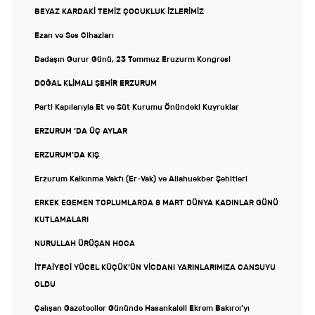
BEYAZ KARDAKİ TEMİZ ÇOCUKLUK İZLERİMİZ
Ezan ve Ses Cihazları
Dadaşın Gurur Günü, 23 Temmuz Eruzurm Kongresi
DOĞAL KLİMALI ŞEHİR ERZURUM
Parti Kapılarıyla Et ve Süt Kurumu Önündeki Kuyruklar
ERZURUM ‘DA ÜÇ AYLAR
ERZURUM’DA KIŞ
Erzurum Kalkınma Vakfı (Er-Vak) ve Allahuekber Şehitleri
ERKEK EGEMEN TOPLUMLARDA 8 MART DÜNYA KADINLAR GÜNÜ
KUTLAMALARI
NURULLAH ÜRÜŞAN HOCA
İTFAİYECİ YÜCEL KÜÇÜK’ÜN VİCDANI YARINLARIMIZA CANSUYU
OLDU
Çalışan Gazeteciler Gününde Hasankaleli Ekrem Bakırcı’yı