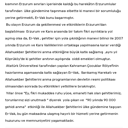
kısmının Erzurum sınırları içerisinde kaldığı bu harekâtın Erzurumlular
tarafından ülke gündemine taşınması elbette ki manevi bir sorumluluğu
yerine getirmekti, Er-Vak bunu başarmıştır.
Bu olayın Erzurum da şekillenmesi ve etkinliklerin Erzurum’dan
başlatılması Erzurum ve Kars arasında bir takım fikri ayrılıklara yol
açmış olsa da, Er-Vak , şehitler için yola çıkıldığının manevi bilinci ile 2007
yılında Erzurum ve Kars Valiliklerinin ortaklaşa yapılmasına karar verdiği
Allahuekber Şehitlerini anma etkinliğine büyük katkı sağlamış ,aynı yıl
Köprüköy’de ki şehitler anıtının açılışında ciddi emekleri olmuştur.
Atatürk Üniversitesi tarafından yapılan Kahraman Çocuklar Rölyefinin
hazırlanma aşamasında katkı sağlayan Er-Vak, Sarıkamış Harekatı ve
Allahuekber Şehitlerini anma programlarının devletin resmi politikası
olmasından sonrada bu etkinlikleri yetkililere bırakmıştır.
Yıllar önce “Ey, fikri mukaddes ruhu yüce, emaneti hak olan şehitlerimiz,
torunlarınız sizi unutmadı “ diyerek yola çıkan ve “90 yılında 90 000
şehidi anma” etkinliği ile Allahuekber Şehitlerini ülke gündemine taşıyan
Er-Vak, bu gün maksadına ulaşmış hayırlı bir hizmeti yerine getirmenin
huzurunu ve memnuniyetini yaşamaktadır.