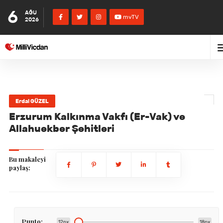
6
AĞU
mvTV
2026
Erdal GÜZEL
Erzurum Kalkınma Vakfı (Er-Vak) ve
Allahuekber Şehitleri
Bu makaleyi
paylaş:
Punto:
12px
18px