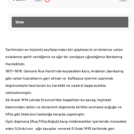
Dinle
Tarihimizin en hüzünlü sayfalarından biri şüphesiz ki on binlerce vatan
evladımızı şehit verdiğimiz ve ağır bir yenilgiye uğradığımız Sarıkamış
Harekâtıdır.
1877-1878 Osmanlı Rus Harbi’nde kaybedilen Kars, Ardahan ,Sarıkamış
gibi vatan topraklarını geri almak ve Kafkasya içlerine uzanmak
düşüncesiyle hazırlanan bu harekât ne yazık ki başarısızlıkla
neticelenmiştir.
22 Aralık 1914 yılında Erzurum’dan başlatılan bu savaş, teçhizat
bakımından üstün ve donanımlı düşmanla birlikte acımasız soğuğa ve
tifüs gibi öldürücü hastalığa karşıda yapılmıştır.
Üçlü düşmana (Rus,Tifüs,Soğuk) karşı imkânsızlıklar içerisinde mücadele
eden 3.Ordu’nun ağır kayıplar vererek 5 Ocak 1915 tarihinde geri