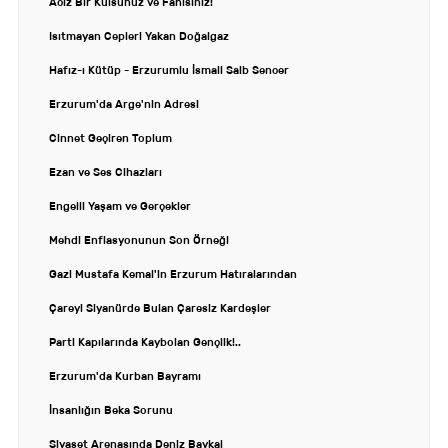
Aciz Bir Kulsunuz ve Fanisiniz!
Isıtmayan Cepleri Yakan Doğalgaz
Hafız-ı Kütüp - Erzurumlu İsmail Saib Sencer
Erzurum'da Arge'nin Adresi
Cinnet Geçiren Toplum
Ezan ve Ses Cihazları
Engelli Yaşam ve Gerçekler
Mehdi Enflasyonunun Son Örneği
Gazi Mustafa Kemal'in Erzurum Hatıralarından
Çareyi Siyanürde Bulan Çaresiz Kardeşler
Parti Kapılarında Kaybolan Gençlik!..
Erzurum'da Kurban Bayramı
İnsanlığın Beka Sorunu
Siyaset Arenasında Deniz Baykal